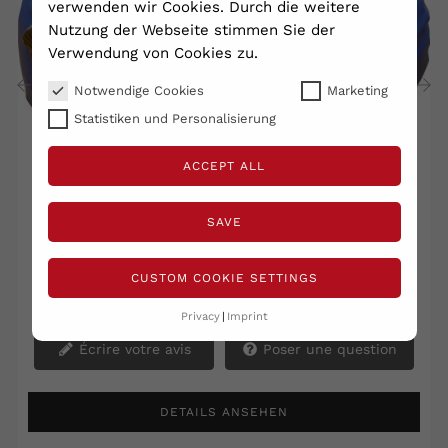
verwenden wir Cookies. Durch die weitere
Nutzung der Webseite stimmen Sie der
Verwendung von Cookies zu.
Notwendige Cookies
Marketing
Statistiken und Personalisierung
‹
›
ACCEPT ALL
Sac En Câlin D'environ 100...
SAVE
259,95 €
Shipping excluded
TTC
CUSTOM COOKIE SETTINGS
Array
Privacy
Imprint
Écrire votre avis
Poser une question
DETAILS ANSEHEN