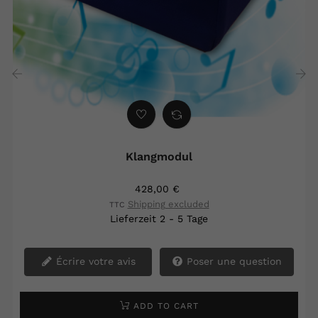
‹
›
Klangmodul
428,00 €
Shipping excluded
TTC
Lieferzeit 2 - 5 Tage
Écrire votre avis
Poser une question
ADD TO CART