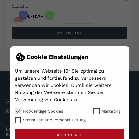
Captcha
SOUMETTRE
Cookie Einstellungen
Um unsere Webseite für Sie optimal zu
NOUS SUIVRE
gestalten und fortlaufend zu verbessern,
verwenden wir Cookies. Durch die weitere
Nutzung der Webseite stimmen Sie der
Verwendung von Cookies zu.
ALLES
INKLUSION – BEI UNS IST JEDER
MENSCH BESONDERS
Notwendige Cookies
Marketing
Statistiken und Personalisierung
Lern– und Spielzeuge für leuchtende Augen bei
Kindern und Erwachsenen.
ACCEPT ALL