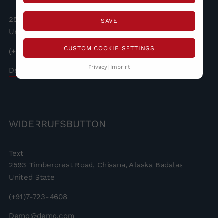
2593 Timbercrest Road, Chisana, Alaska Badalas
SAVE
United State
CUSTOM COOKIE SETTINGS
(+91)7-723-4608
Privacy
Imprint
Demo@demo.com
WIDERRUFSBUTTON
Text
2593 Timbercrest Road, Chisana, Alaska Badalas
United State
(+91)7-723-4608
Demo@demo.com