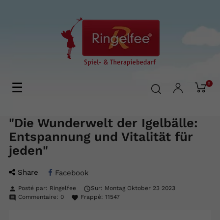
Basculer
☰
0
la
navigation
"Die Wunderwelt der Igelbälle:
Entspannung und Vitalität für
jeden"
Share
Facebook
Posté par:
Ringelfee
Sur:
Montag
Oktober
23
2023
person

Commentaire:
0
Frappé:
11547
comment
favorite