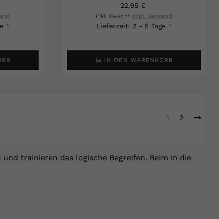
22,95 €
sand
zzgl. Versand
inkl. MwSt.**
ge
Lieferzeit: 2 - 5 Tage
*
*
ORB
IN DEN WARENKORB
1
2
und trainieren das logische Begreifen. Beim in die