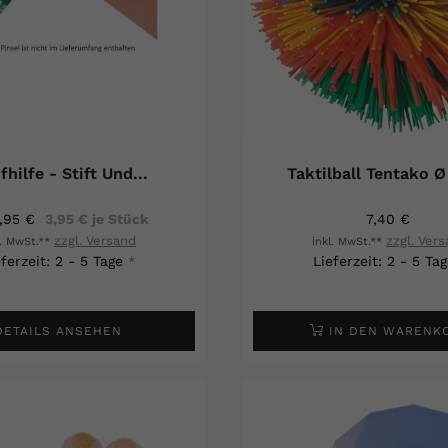
fhilfe - Stift Und...
Taktil
,95 €
3,95 € je Stück
7,40 €
zzgl. Versand
zzgl. Ver
l. MwSt.**
inkl. MwSt.**
eferzeit: 2 - 5 Tage
Lieferzeit: 2 - 5 Ta
*
DETAILS ANSEHEN
IN DEN WARENK