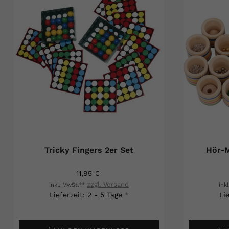
Tricky Fingers 2er Set
Hör-M
11,95 €
zzgl. Versand
inkl. MwSt.**
ink
Lieferzeit: 2 - 5 Tage
Li
*