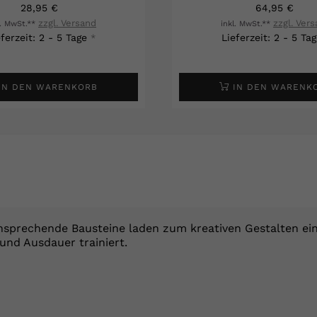
28,95 €
64,95 €
zzgl. Versand
zzgl. Ver
l. MwSt.**
inkl. MwSt.**
eferzeit: 2 - 5 Tage
Lieferzeit: 2 - 5 Ta
*
IN DEN WARENKORB
IN DEN WARENK
nsprechende Bausteine laden zum kreativen Gestalten ein 
und Ausdauer trainiert.