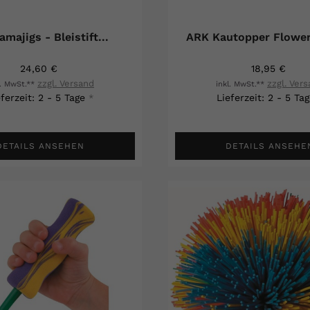
majigs - Bleistift...
ARK Kautopper Flower 
24,60 €
18,95 €
zzgl. Versand
zzgl. Ver
l. MwSt.**
inkl. MwSt.**
eferzeit: 2 - 5 Tage
Lieferzeit: 2 - 5 Ta
*
DETAILS ANSEHEN
DETAILS ANSEHE