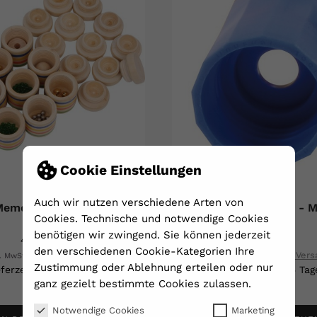
Cookie Einstellungen
Auch wir nutzen verschiedene Arten von
emo - 12 Holzdosen
Flaschentornado - Ma
Cookies. Technische und notwendige Cookies
benötigen wir zwingend. Sie können jederzeit
43,95 €
2,50 €
den verschiedenen Cookie-Kategorien Ihre
zzgl. Versand
zzgl. Ver
l. MwSt.**
inkl. MwSt.**
Zustimmung oder Ablehnung erteilen oder nur
eferzeit: 2 - 5 Tage
Lieferzeit 2 - 5 Tag
*
ganz gezielt bestimmte Cookies zulassen.
Notwendige Cookies
Marketing