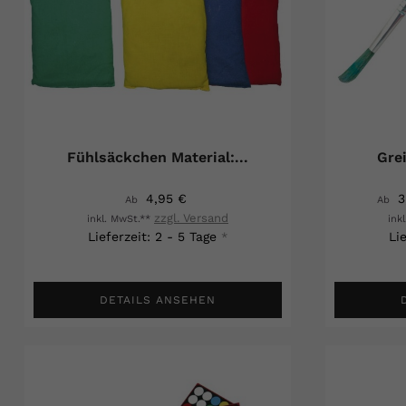
Fühlsäckchen Material:...
Grei
4,95 €
3
Ab
Ab
zzgl. Versand
inkl. MwSt.**
ink
Lieferzeit: 2 - 5 Tage
Li
*
DETAILS ANSEHEN