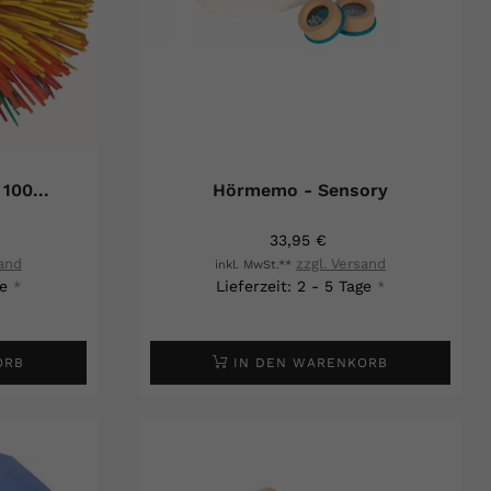
ball Tentako Ø 100...
Hörmemo - Sensory
33,95 €
sand
zzgl. Versand
inkl. MwSt.**
ge
Lieferzeit: 2 - 5 Tage
*
*
ORB
IN DEN WARENKORB