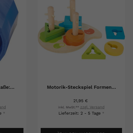
ße:...
Motorik-Steckspiel Formen...
21,95 €
sand
zzgl. Versand
inkl. MwSt.**
e
Lieferzeit: 2 - 5 Tage
*
*