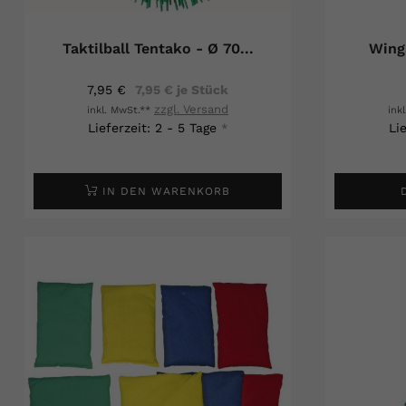
Taktilball Tentako - Ø 70...
Winga
7,95 €
7,95 € je Stück
zzgl. Versand
inkl. MwSt.**
ink
Lieferzeit: 2 - 5 Tage
Li
*
IN DEN WARENKORB