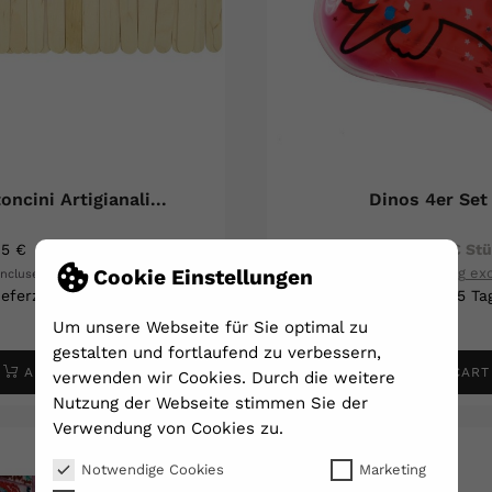
oncini Artigianali...
Dinos 4er Set
95 €
0,10 € je Stück
28,95 €
7,24 € St
Cookie Einstellungen
Shipping excluded
Shipping ex
incluse
Tasse incluse
ieferzeit 2 - 5 Tage
Lieferzeit 2 - 5 Ta
Um unsere Webseite für Sie optimal zu
gestalten und fortlaufend zu verbessern,
ADD TO CART
ADD TO CART
verwenden wir Cookies. Durch die weitere
Nutzung der Webseite stimmen Sie der
Verwendung von Cookies zu.
Notwendige Cookies
Marketing