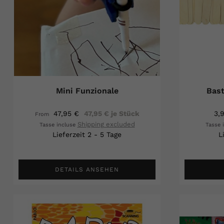
Mini Funzionale
Bast
47,95 €
47,95 € je Stück
3,
From
Shipping excluded
Tasse incluse
Tasse 
Lieferzeit 2 - 5 Tage
L
DETAILS ANSEHEN