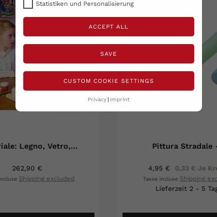
Statistiken und Personalisierung
ACCEPT ALL
SAVE
CUSTOM COOKIE SETTINGS
Privacy
Imprint
iale: Legno, Vetro,...
Pittura Stradale -
262,90 €
4,95 €
0,33 € Je Kr
Shipping excluded
Shipping ex
incluse
Tasse incluse
Lieferzeit 2 - 5 Ta