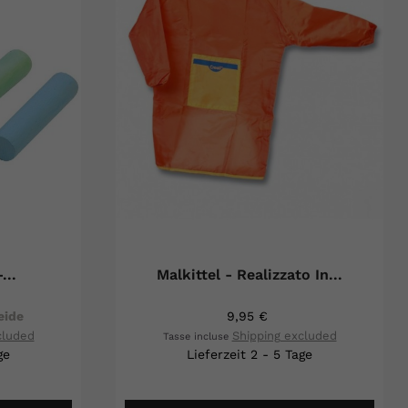
...
Malkittel - Realizzato In...
eide
9,95 €
cluded
Shipping excluded
Tasse incluse
ge
Lieferzeit 2 - 5 Tage