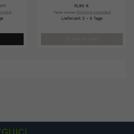
tift
15,90 €
cluded
Shipping excluded
Tasse incluse
ge
Lieferzeit 2 - 5 Tage
ADD TO CART
EGUICI