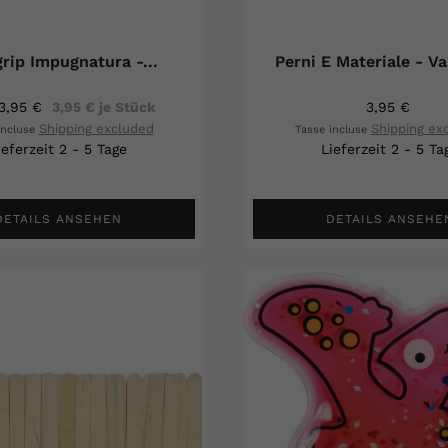
grip Impugnatura -...
Perni E Materiale - Va
3,95 €
3,95 € je Stück
3,95 €
Shipping excluded
Shipping ex
incluse
Tasse incluse
ieferzeit 2 - 5 Tage
Lieferzeit 2 - 5 Ta
DETAILS ANSEHEN
DETAILS ANSEHE