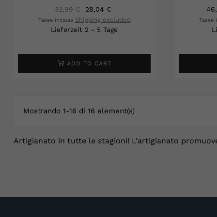
32,99 €
28,04 €
46
Shipping excluded
Tasse incluse
Tasse 
Lieferzeit 2 - 5 Tage
L
ADD TO CART
Mostrando 1-16 di 16 element(s)
Artigianato in tutte le stagioni! L'artigianato promuov