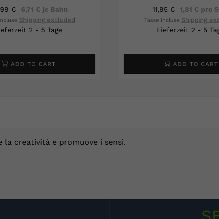
,99 €
6,71 € je Bahn
11,95 €
1,81 € pro S
Shipping excluded
Shipping ex
incluse
Tasse incluse
ieferzeit 2 - 5 Tage
Lieferzeit 2 - 5 Ta
ADD TO CART
ADD TO CART
e la creatività e promuove i sensi.
S