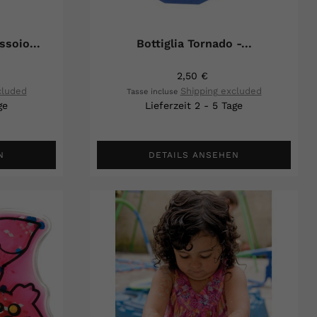
ssoio...
Bottiglia Tornado -...
2,50 €
cluded
Shipping excluded
Tasse incluse
ge
Lieferzeit 2 - 5 Tage
N
DETAILS ANSEHEN