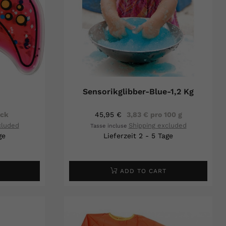
Sensorikglibber-Blue-1,2 Kg
ück
45,95 €
3,83 € pro 100 g
cluded
Shipping excluded
Tasse incluse
ge
Lieferzeit 2 - 5 Tage
ADD TO CART