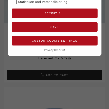
Statistiken und Personalisierung
ACCEPT ALL
SAVE
Giocattolo Adattato -...
CUSTOM COOKIE SETTINGS
59,90 €
Privacy
Imprint
Shipping excluded
Tasse incluse
Lieferzeit 2 - 5 Tage
ADD TO CART