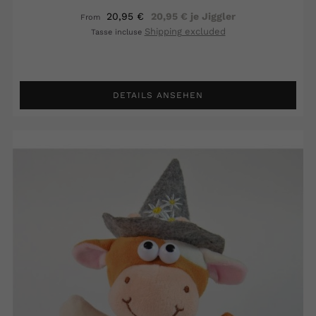
20,95 €
20,95 € je Jiggler
From
Shipping excluded
Tasse incluse
DETAILS ANSEHEN