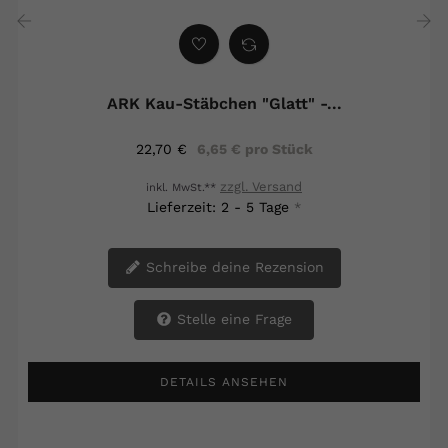
‹
›
ARK Kau-Stäbchen "glatt" -...
22,70 €
6,65 € pro Stück
zzgl. Versand
inkl. MwSt.**
Lieferzeit: 2 - 5 Tage
*
Schreibe deine Rezension
Stelle eine Frage
DETAILS ANSEHEN