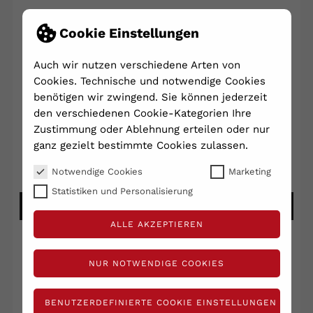
ARK Halskette Kauschwert
Cookie Einstellungen
25,60 €
Auch wir nutzen verschiedene Arten von
zzgl. Versand
inkl. MwSt.**
Cookies. Technische und notwendige Cookies
Lieferzeit: 2 - 5 Tage
*
benötigen wir zwingend. Sie können jederzeit
den verschiedenen Cookie-Kategorien Ihre
Schreibe deine Rezension
Zustimmung oder Ablehnung erteilen oder nur
ganz gezielt bestimmte Cookies zulassen.
Stelle eine Frage
Notwendige Cookies
Marketing
Statistiken und Personalisierung
DETAILS ANSEHEN
ALLE AKZEPTIEREN
NUR NOTWENDIGE COOKIES
ÄHNLICHE ARTIKEL
BENUTZERDEFINIERTE COOKIE EINSTELLUNGEN