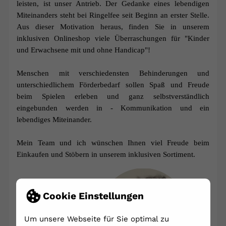
leisten, ist unser Antrieb. Der Gedanke eines lebendigen
Miteinanders steht bei Ringelfee seit Beginn an erster Stelle.
Aus dieser Motivation heraus, finden Sie in unserem
inklusiven Onlineshop viele Überraschungen für "Kinder
und Erwachsene mit und ohne Handicap"!
Menschen mit verschiedensten Behinderungen und
unterschiedlichem Förderbedarf sollen Spaß und Freude
beim Spielen erleben und ganz selbstverständlich
eingebunden werden in - Kommunikation und ein
lebendiges Miteinander.
Mein Team und ich wünschen Ihnen viel Freude beim
Einkaufen und Stöbern in unserem inklusiven Sortiment.
Cookie Einstellungen
Um unsere Webseite für Sie optimal zu