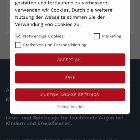
gestalten und fortlaufend zu verbessern,
verwenden wir Cookies. Durch die weitere
Nutzung der Webseite stimmen Sie der
Verwendung von Cookies zu.
Notwendige Cookies
marketing
Statistiken und Personalisierung
ACCEPT ALL
SÍGUENOS
SAVE
ALLES
INKLUSION – BEI UNS IST JEDER
CUSTOM COOKIE SETTINGS
MENSCH BESONDERS
Privacy
Imprint
Lern– und Spielzeuge für leuchtende Augen bei
Kindern und Erwachsenen.