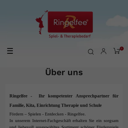
Navegación
☰
0
de
palanca
Über uns
Ringelfee - Ihr kompetenter Ansprechpartner für
Familie, Kita, Einrichtung Therapie und Schule
Fördern – Spielen - Entdecken - Ringelfee.
In unserem Internet-Fachgeschäft erhalten Sie ein sorgsam
und liebevoll ausgewähltes Sortiment schöner Förderspiele