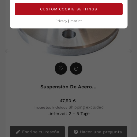
CUSTOM COOKIE SETTINGS
Privacy
Imprint
‹
›
Suspensión De Acero...
47,90 €
Shipping excluded
Impuestos incluidos
Lieferzeit 2 - 5 Tage
Escribe tu reseña
Hacer una pregunta