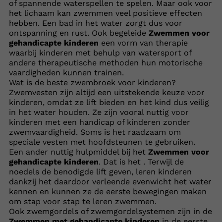
of spannende waterspellen te spelen. Maar ook voor
het lichaam kan zwemmen veel positieve effecten
hebben. Een bad in het water zorgt dus voor
ontspanning en rust. Ook begeleide
Zwemmen voor
gehandicapte kinderen
een vorm van therapie
waarbij kinderen met behulp van watersport of
andere therapeutische methoden hun motorische
vaardigheden kunnen trainen.
Wat is de beste zwembroek voor kinderen?
Zwemvesten zijn altijd een uitstekende keuze voor
kinderen, omdat ze lift bieden en het kind dus veilig
in het water houden. Ze zijn vooral nuttig voor
kinderen met een handicap of kinderen zonder
zwemvaardigheid. Soms is het raadzaam om
speciale vesten met hoofdsteunen te gebruiken.
Een ander nuttig hulpmiddel bij het
Zwemmen voor
gehandicapte kinderen
. Dat is het . Terwijl de
noedels de benodigde lift geven, leren kinderen
dankzij het daardoor verleende evenwicht het water
kennen en kunnen ze de eerste bewegingen maken
om stap voor stap te leren zwemmen.
Ook zwemgordels of zwemgordelsystemen zijn in de
Zwemmen met gehandicapte kinderen
in de eerste