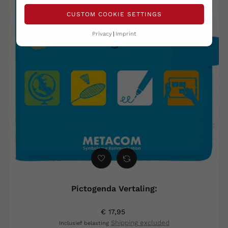
CUSTOM COOKIE SETTINGS
Privacy
Imprint
Pictogenda Vertaling:
€ 17,95
Shipping excluded
Inclusief belasting