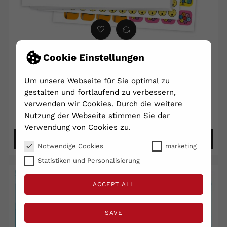
Cookie Einstellungen
Pitogram Sticker-METACOM
Um unsere Webseite für Sie optimal zu
€ 19,49
gestalten und fortlaufend zu verbessern,
Shipping excluded
Inclusief belasting
verwenden wir Cookies. Durch die weitere
Lieferzeit 2 - 5 Tage
Nutzung der Webseite stimmen Sie der
Verwendung von Cookies zu.
ADD TO CART
Notwendige Cookies
marketing
Statistiken und Personalisierung
ACCEPT ALL
SAVE